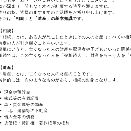
いつもホームページをご覧いただきありがとうございます。
秋が深まり、間もなく木々が紅葉する時季を迎えますね。
実りの秋、皆様のますますのご活躍をお祈り申し上げます。
今回は
「相続」と「遺産」の基本知識
です。
【相続】
「相続」とは、ある人が死亡したときにその人の財産（すべての権
特定の人が引き継ぐことをいいます。
簡単にいうと、亡くなった人の財産を配偶者や子どもといった関係
相続では、この亡くなった人を「被相続人」、財産をもらう人を「
【遺産】
「遺産」とは、亡くなった人の財産のことです。
具体的には、次のようなものがあり、相続の対象となります。
▶ 現金や預貯金
▶ 株式等の有価証券
▶ 車・貴金属等の動産
▶ 土地・建物等の不動産
▶ 借入金等の債務
▶ 賃借権・特許権・著作権等の権利