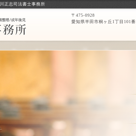
荒川正志司法書士事務所
〒475-0928
愛知県半田市桐ヶ丘1丁目101番