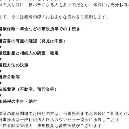
秋の入り口に、夏バテになる人も多いのだとか、体調には充分お気
さて、今回は相続の際のおおまかな流れをご説明します。
健康保険・年金などの市役所等での手続き
▼
遺言書の有無の確認（発見は不要）
▼
相続財産と相続人の調査・確定
▼
相続方法の決定
▼
遺産分割等
▼
名義変更（不動産、預貯金等）
▼
相続税の申告・納付
遺産の相続問題でお困りの方は、当事務所までお気軽にご相談くだ
当事務所は一般社団法人終活カウンセラー協会に所属しており、
不在者財産管理人、成年後見も多数実績がございます！